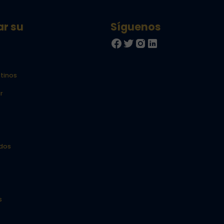
ar su
tinos
r
idos
s