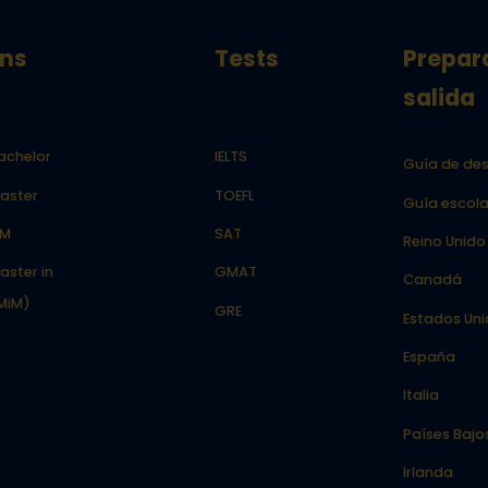
ns
Tests
Prepar
salida
achelor
IELTS
Guía de des
aster
TOEFL
Guía escola
LM
SAT
Reino Unido
aster in
GMAT
Canadá
MiM)
GRE
Estados Un
España
Italia
Países Bajo
Irlanda