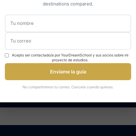
destinations compared.
Descubrir nuestro acompañamiento →
✓
✓
000 estudiantes
95% tasa de admisión
Expertos en universidad
Acepto ser contactado/a por YourDreamSchool y sus socios sobre mi
proyecto de estudios.
Envíame la guía
áctenos para una consulta
Hable con un ex
No compartiremos tu correo. Cancela cuando quieras.