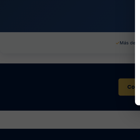
✓
Más de 1
Cont