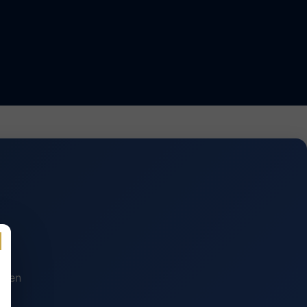
n en
.