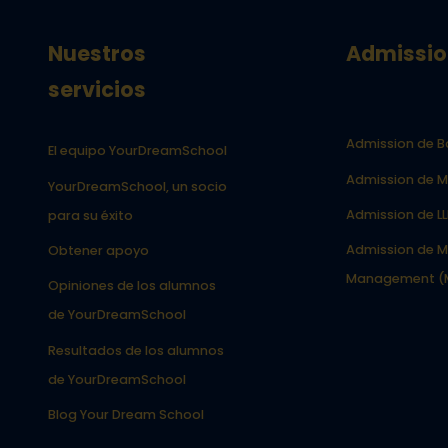
Nuestros
Admissio
servicios
Admission de B
El equipo YourDreamSchool
Admission de M
YourDreamSchool, un socio
Admission de L
para su éxito
Admission de M
Obtener apoyo
Management (
Opiniones de los alumnos
de YourDreamSchool
Resultados de los alumnos
de YourDreamSchool
Blog Your Dream School