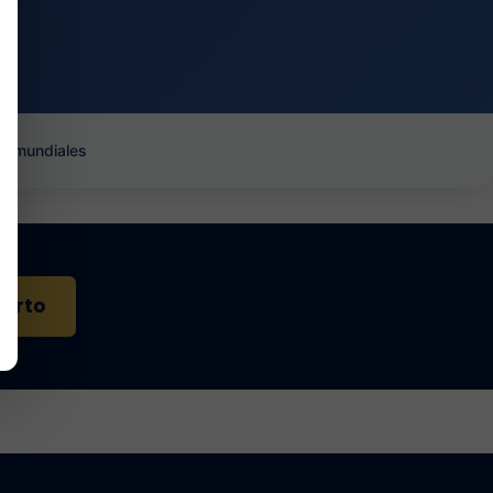
es mundiales
perto