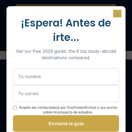
Contáctenos para una consulta
×
¡Espera! Antes de
Hable con un experto
irte...
Get our free 2026 guide: the 6 top study-abroad
destinations compared.
Nuestros servicios
El equipo YourDreamSchool
Acepto ser contactado/a por YourDreamSchool y sus socios
sobre mi proyecto de estudios.
YourDreamSchool, un socio para su éxito
Envíame la guía
Obtener apoyo