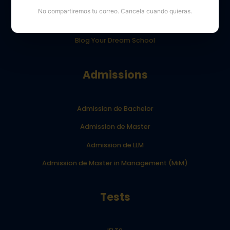
Opiniones de los alumnos de YourDreamSchool
No compartiremos tu correo. Cancela cuando quieras.
Resultados de los alumnos de YourDreamSchool
Blog Your Dream School
Admissions
Admission de Bachelor
Admission de Master
Admission de LLM
Admission de Master in Management (MiM)
Tests