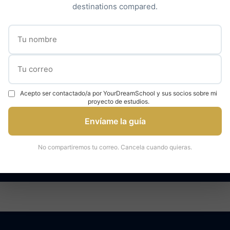
destinations compared.
Descubrir nuestro acompañamiento →
✓
✓
000 estudiantes
95% tasa de admisión
Expertos en universidad
Acepto ser contactado/a por YourDreamSchool y sus socios sobre mi
proyecto de estudios.
Envíame la guía
áctenos para una consulta
Hable con un ex
No compartiremos tu correo. Cancela cuando quieras.