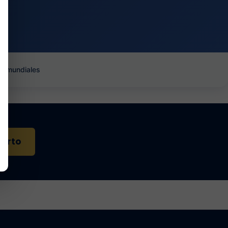
es mundiales
perto