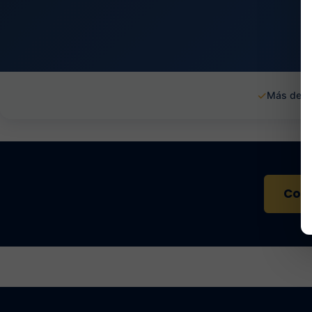
✓
Más de 1
Cont