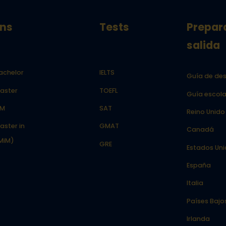
ns
Tests
Prepar
salida
achelor
IELTS
Guía de des
aster
TOEFL
Guía escola
LM
SAT
Reino Unido
aster in
GMAT
Canadá
MiM)
GRE
Estados Un
España
Italia
Países Bajo
Irlanda