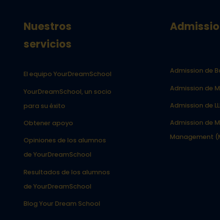
Nuestros
Admissio
servicios
Admission de B
El equipo YourDreamSchool
Admission de M
YourDreamSchool, un socio
Admission de L
para su éxito
Admission de M
Obtener apoyo
Management (
Opiniones de los alumnos
de YourDreamSchool
Resultados de los alumnos
de YourDreamSchool
Blog Your Dream School