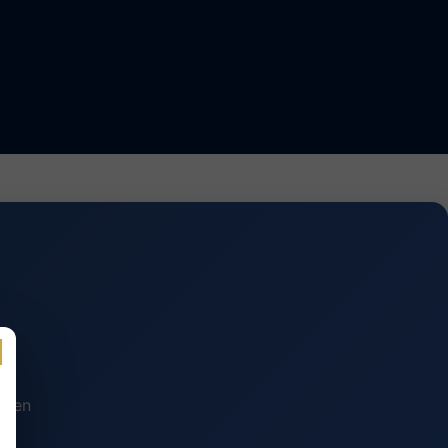
n en
.