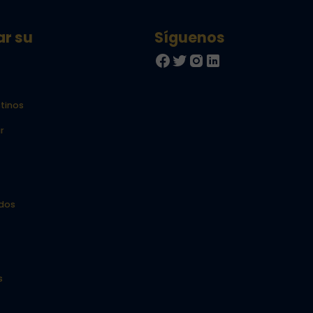
ar su
tinos
r
idos
s