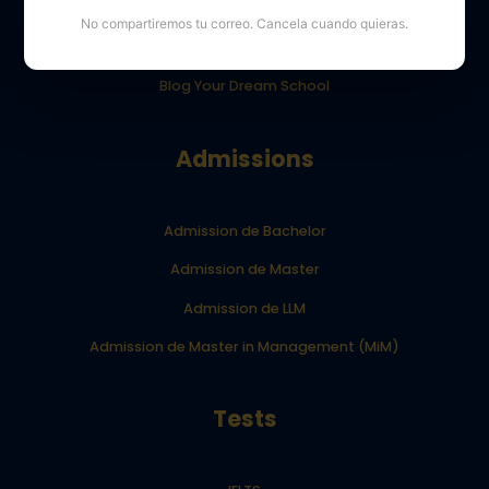
Opiniones de los alumnos de YourDreamSchool
No compartiremos tu correo. Cancela cuando quieras.
Resultados de los alumnos de YourDreamSchool
Blog Your Dream School
Admissions
Admission de Bachelor
Admission de Master
Admission de LLM
Admission de Master in Management (MiM)
Tests