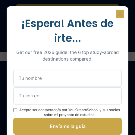
Contáctenos para una consulta
×
¡Espera! Antes de
Hable con un experto
irte...
Get our free 2026 guide: the 6 top study-abroad
destinations compared.
Nuestros servicios
El equipo YourDreamSchool
Acepto ser contactado/a por YourDreamSchool y sus socios
sobre mi proyecto de estudios.
YourDreamSchool, un socio para su éxito
Envíame la guía
Obtener apoyo