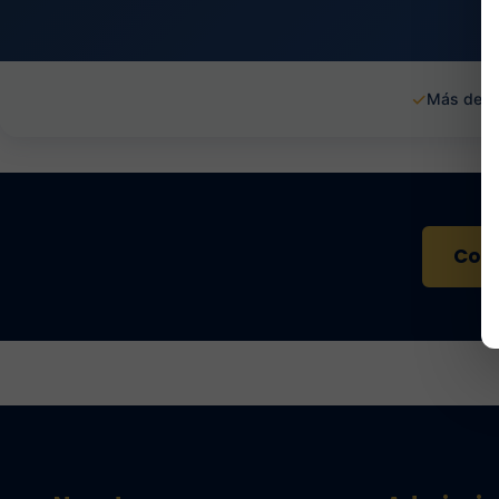
✓
Más de 1
Cont