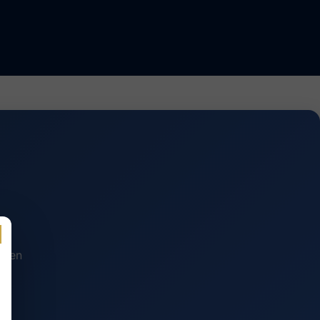
n en
.