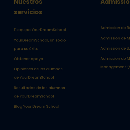
Nuestros
Admissio
servicios
Admission de B
El equipo YourDreamSchool
Admission de M
YourDreamSchool, un socio
Admission de L
para su éxito
Admission de M
Obtener apoyo
Management (
Opiniones de los alumnos
de YourDreamSchool
Resultados de los alumnos
de YourDreamSchool
Blog Your Dream School