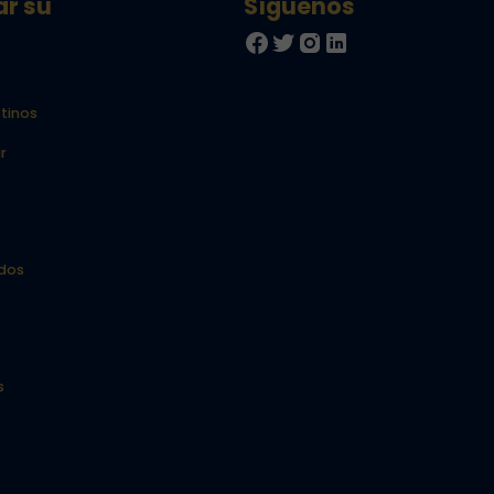
ar su
tinos
r
idos
s