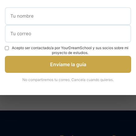
✓
✓
000 estudiantes
95% tasa de admisión
Expertos en universidad
Acepto ser contactado/a por YourDreamSchool y sus socios sobre mi
proyecto de estudios.
Envíame la guía
áctenos para una consulta
Hable con un ex
No compartiremos tu correo. Cancela cuando quieras.