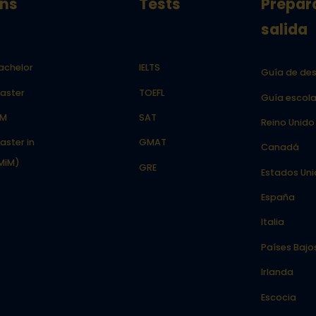
ns
Tests
Prepar
salida
achelor
IELTS
Guía de des
aster
TOEFL
Guía escola
LM
SAT
Reino Unido
aster in
GMAT
Canadá
MiM)
GRE
Estados Un
España
Italia
Países Bajo
Irlanda
Escocia