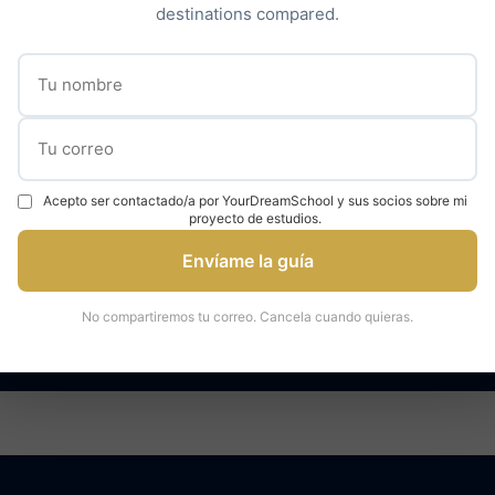
destinations compared.
Descubrir nuestro acompañamiento →
✓
✓
000 estudiantes
95% tasa de admisión
Expertos en universidad
Acepto ser contactado/a por YourDreamSchool y sus socios sobre mi
proyecto de estudios.
Envíame la guía
áctenos para una consulta
Hable con un ex
No compartiremos tu correo. Cancela cuando quieras.