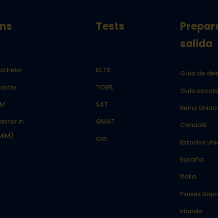
ns
Tests
Prepar
salida
achelor
IELTS
Guía de des
aster
TOEFL
Guía escola
LM
SAT
Reino Unido
aster in
GMAT
Canadá
MiM)
GRE
Estados Un
España
Italia
Países Bajo
Irlanda