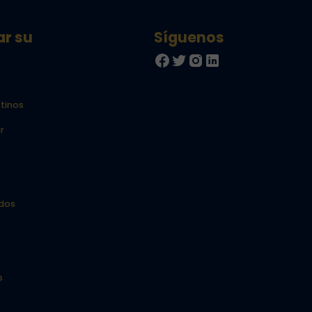
ar su
tinos
r
idos
s