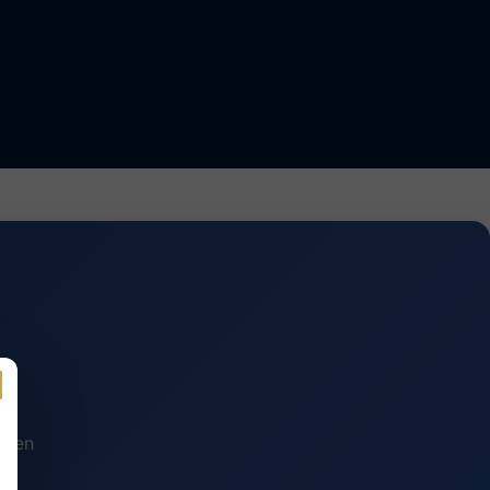
n en
.