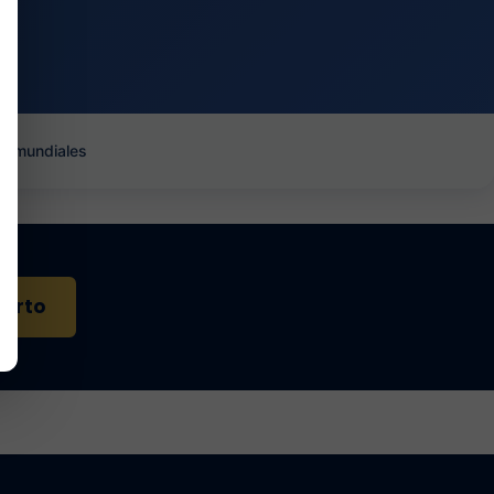
es mundiales
perto