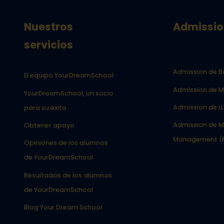
Nuestros
Admissio
servicios
Admission de B
El equipo YourDreamSchool
Admission de M
YourDreamSchool, un socio
Admission de L
para su éxito
Admission de M
Obtener apoyo
Management (
Opiniones de los alumnos
de YourDreamSchool
Resultados de los alumnos
de YourDreamSchool
Blog Your Dream School