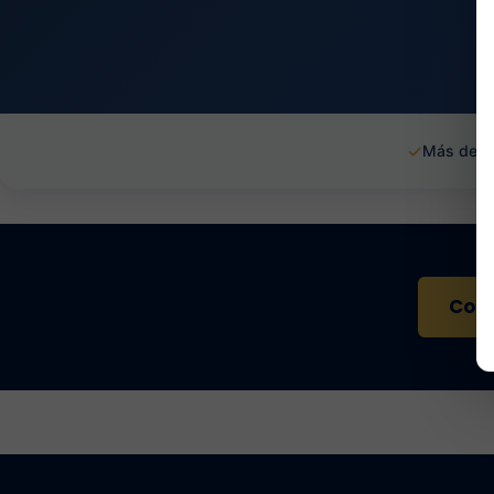
✓
Más de 1
Cont