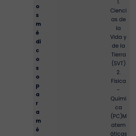
1.
o
Cienci
s
as de
m
la
é
Vida y
di
de la
c
Tierra
o
(SVT)
s
2.
o
Física
p
-
a
Quími
r
ca
a
(PC)M
m
atem
é
áticas