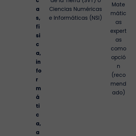
c
de la Tierra (SVT) o
Mate
a
Ciencias Numéricas
mátic
s,
e Informáticas (NSI)
as
fí
expert
si
as
c
como
a,
opció
in
n
fo
(reco
r
mend
m
ado)
á
ti
c
a,
a