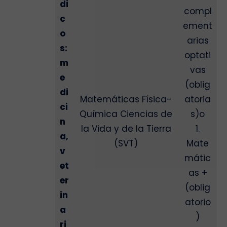
di
compl
c
ement
o
arias
s:
optati
m
vas
e
(oblig
di
Matemáticas Física-
atoria
ci
Química Ciencias de
s)o
n
la Vida y de la Tierra
1.
a,
(SVT)
Mate
v
mátic
et
as +
er
(oblig
in
atorio
a
)
ri