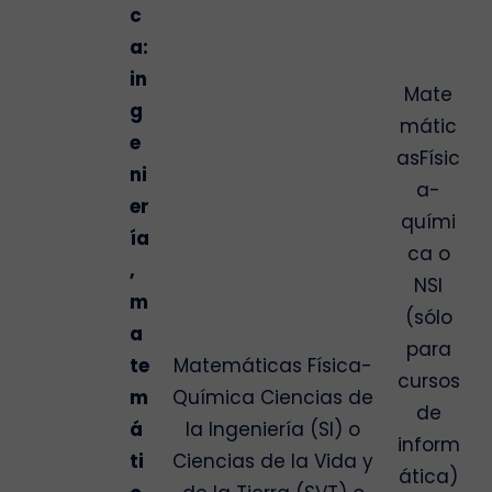
c
a:
in
Mate
g
mátic
e
asFísic
ni
a-
er
quími
ía
ca o
,
NSI
m
(sólo
a
para
te
Matemáticas Física-
cursos
m
Química Ciencias de
de
á
la Ingeniería (SI) o
inform
ti
Ciencias de la Vida y
ática)