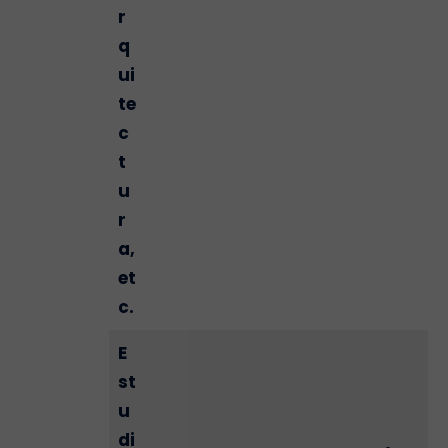
r
q
ui
te
c
t
u
r
a,
et
c.
E
st
u
di