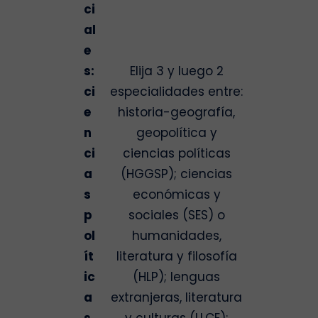
ci
al
e
s:
Elija 3 y luego 2
ci
especialidades entre:
e
historia-geografía,
n
geopolítica y
ci
ciencias políticas
a
(HGGSP); ciencias
s
económicas y
p
sociales (SES) o
ol
humanidades,
ít
literatura y filosofía
ic
(HLP); lenguas
a
extranjeras, literatura