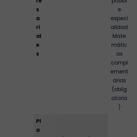
re
posibl
s
e
a
especi
ri
alidad
al
Mate
e
mátic
s
as
compl
ement
arias
(oblig
atoria
)
Pl
a