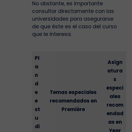
No obstante, es importante
consultar directamente con las
universidades para asegurarse
de que éste es el caso del curso
que le interesa.
Pl
Asign
a
atura
n
s
d
especi
e
Temas especiales
ales
e
recomendados en
recom
st
Première
endad
u
as en
di
Year