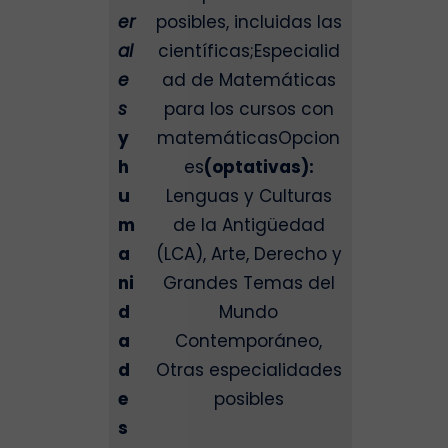
er
posibles, incluidas las
al
científicas;Especialid
e
ad de Matemáticas
s
para los cursos con
y
matemáticasOpcion
h
es
(optativas):
u
Lenguas y Culturas
m
de la Antigüedad
a
(LCA), Arte, Derecho y
ni
Grandes Temas del
d
Mundo
a
Contemporáneo,
d
Otras especialidades
e
posibles
s