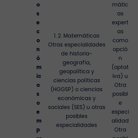
o
mátic
s
as
e
expert
c
as
1. 2. Matemáticas
o
como
Otras especialidades
n
opció
de historia-
ó
n
geografía,
m
(optat
geopolítica y
ic
iva) u
ciencias políticas
o
Otra
(HGGSP) o ciencias
s
posibl
económicas y
o
e
sociales (SES) u otras
e
especi
posibles
m
alidad
especialidades
p
Otra