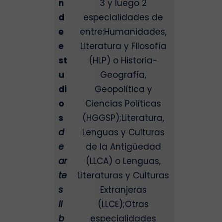
n
3 y luego 2
d
especialidades de
e
entre:Humanidades,
e
Literatura y Filosofía
st
(HLP) o Historia-
u
Geografía,
di
Geopolítica y
o
Ciencias Políticas
s
(HGGSP);Literatura,
d
Lenguas y Culturas
e
de la Antigüedad
ar
(LLCA) o Lenguas,
te
Literaturas y Culturas
s
Extranjeras
li
(LLCE);Otras
b
especialidades