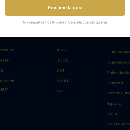
Envíame la guía
ns
Tests
Prepar
No compartiremos tu correo. Cancela cuando quieras.
salida
achelor
IELTS
Guía de des
aster
TOEFL
Guía escola
LM
SAT
Reino Unido
aster in
GMAT
Canadá
MiM)
GRE
Estados Un
España
Italia
Países Bajo