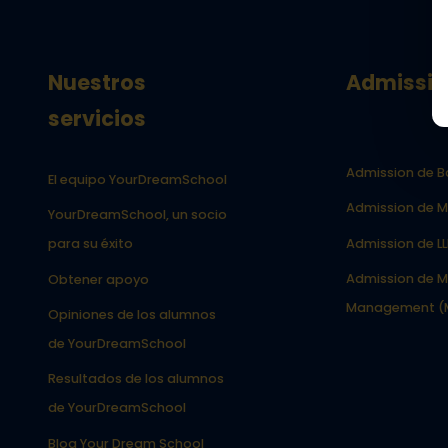
Nuestros
Admissio
servicios
Admission de B
El equipo YourDreamSchool
Admission de M
YourDreamSchool, un socio
Admission de L
para su éxito
Admission de M
Obtener apoyo
Management (
Opiniones de los alumnos
de YourDreamSchool
Resultados de los alumnos
de YourDreamSchool
Blog Your Dream School