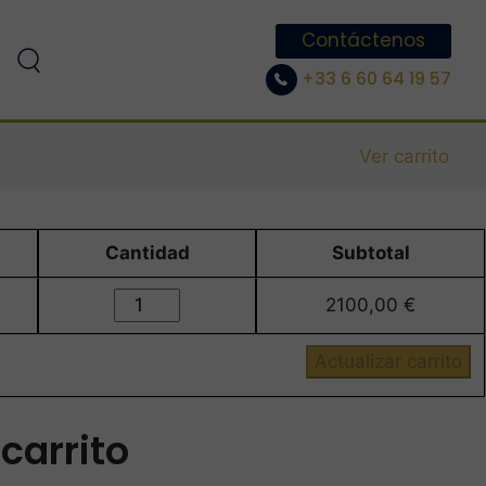
Contáctenos
+33 6 60 64 19 57
Ver carrito
Cantidad
Subtotal
30h de préparation au TOEFL cantidad
2100,00
€
Actualizar carrito
 carrito