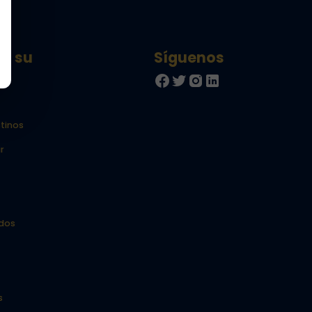
ar su
tinos
r
idos
s