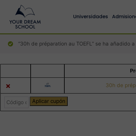
Universidades
Admision
“30h de préparation au TOEFL” se ha añadido a t
Pr
Eliminar artículo
Imagen en miniatura
×
30h de prép
Cupón:
Aplicar cupón