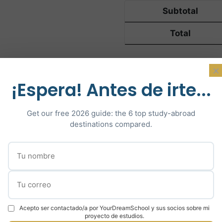
Subtotal
Total
×
¡Espera! Antes de irte...
Get our free 2026 guide: the 6 top study-abroad
destinations compared.
áctenos para una consulta
Hable con un ex
Acepto ser contactado/a por YourDreamSchool y sus socios sobre mi
proyecto de estudios.