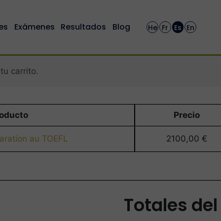
es
Exámenes
Resultados
Blog
He
Fr
Es
En
u carrito.
oducto
Precio
aration au TOEFL
2100,00
€
Totales del