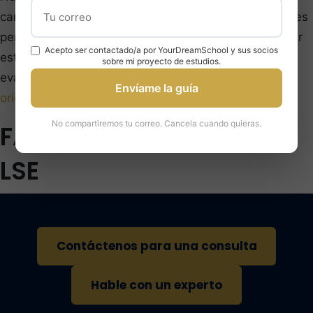
candidatos a LSE. Ayudamos a redactar declaraciones
personales, preparar LNAT/TMUA/GMAT y desarrollar
Acepto ser contactado/a por YourDreamSchool y sus socios
estrategias de candidatura.
Contáctanos
para una
sobre mi proyecto de estudios.
evaluación gratuita o explora nuestro
programa de
Envíame la guía
orientación
.
No compartiremos tu correo. Cancela cuando quieras.
FAQ sobre la admisión
LSE
Contáctenos para una consulta
Hable con un experto