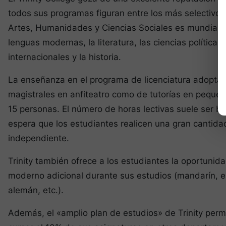
todos sus programas figuran entre los más selectivos
Artes, Humanidades y Ciencias Sociales es mundialm
lenguas modernas, la literatura, las ciencias políticas,
internacionales y la historia.
La enseñanza en el programa de licenciatura adopta 
magistrales en anfiteatro como de tutorías en pequ
15 personas. El número de horas lectivas suele ser ba
espera que los estudiantes realicen una gran cantida
independiente.
Trinity también ofrece a los estudiantes la oportuni
moderno adicional durante sus estudios (mandarín, e
alemán, etc.).
Además, el «amplio plan de estudios» de Trinity permi