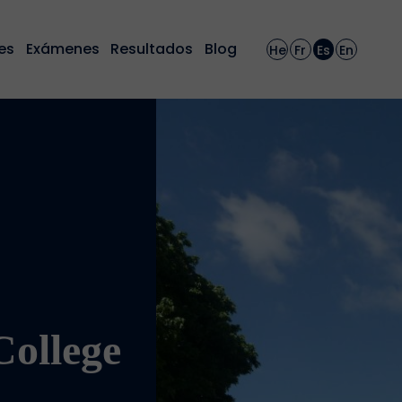
es
Exámenes
Resultados
Blog
He
Fr
Es
En
:
College