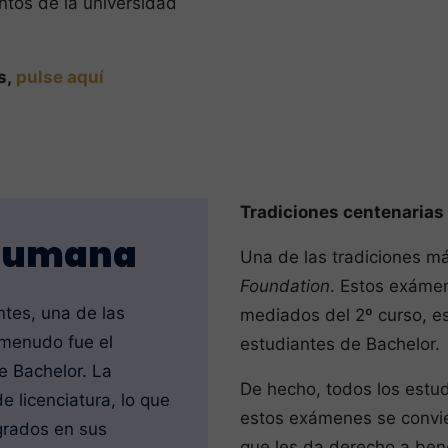
ntos de la universidad
s,
pulse aquí
Tradiciones centenarias
 humana
Una de las tradiciones má
Foundation
. Estos exámen
tes, una de las
mediados del 2º curso, es
 menudo fue el
estudiantes de Bachelor.
e Bachelor. La
De hecho, todos los estu
 licenciatura, lo que
estos exámenes se convi
egrados en sus
que les da derecho a bene