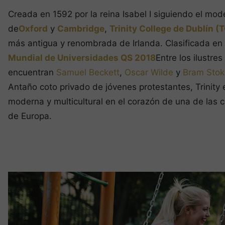
Creada en 1592 por la reina Isabel I siguiendo el mod
de
Oxford
y
Cambridge
,
Trinity College de Dublín (
más antigua y renombrada de Irlanda. Clasificada en
Mundial de Universidades QS 2018
Entre los ilustre
encuentran
Samuel Beckett
,
Oscar Wilde
y
Bram Stok
Antaño coto privado de jóvenes protestantes, Trinity
moderna y multicultural en el corazón de una de las 
de Europa.