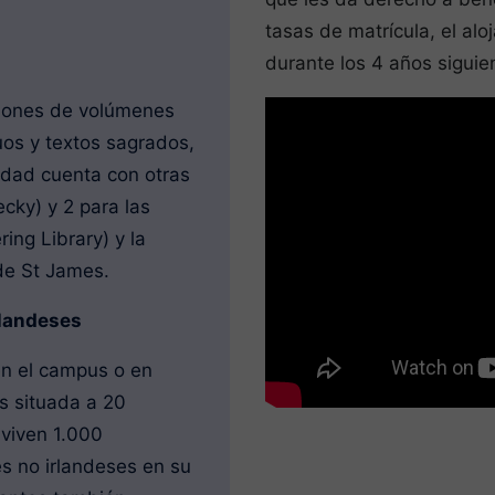
tasas de matrícula, el al
durante los 4 años siguie
illones de volúmenes
os y textos sagrados,
sidad cuenta con otras
ecky) y 2 para las
ing Library) y la
 de St James.
rlandeses
en el campus o en
s situada a 20
viven 1.000
es no irlandeses en su