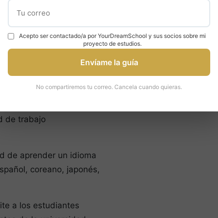
 del país. Su Facultad de
ente conocida por las
Acepto ser contactado/a por YourDreamSchool y sus socios sobre mi
 los estudios
proyecto de estudios.
Envíame la guía
la forma tanto de clases
No compartiremos tu correo. Cancela cuando quieras.
eños grupos de menos de
stante limitado y se
d de trabajo
dad de aprender un idioma
spañol, coreano, japonés,
te a los estudiantes