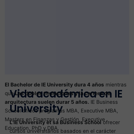
El Bachelor de IE University dura 4 años
mientras
Vida académica en IE
que
Las dobles titulaciones y la carrera de
arquitectura suelen durar 5 años.
IE Business
University
School ofrece programas MBA, Executive MBA,
Masters en Finanzas y Gestión, Executive
L’IE University et sa Business School
ofrecer
Education, PhD y DBA.
cursos universitarios basados en el carácter