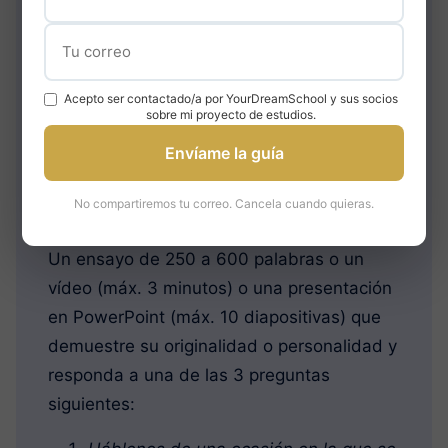
Internet?
Acepto ser contactado/a por YourDreamSchool y sus socios
sobre mi proyecto de estudios.
Envíame la guía
No compartiremos tu correo. Cancela cuando quieras.
Un ensayo de 250 a 600 palabras o un
vídeo (máx. 3 minutos) o una presentación
en PowerPoint (máx. 10 diapositivas) que
demuestre su originalidad o personalidad y
responda a una de las 3 preguntas
siguientes: