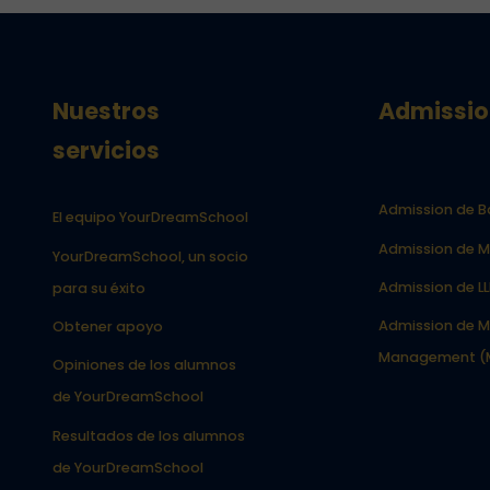
Nuestros
Admissio
servicios
Admission de B
El equipo YourDreamSchool
Admission de M
YourDreamSchool, un socio
Admission de L
para su éxito
Admission de M
Obtener apoyo
Management (
Opiniones de los alumnos
de YourDreamSchool
Resultados de los alumnos
de YourDreamSchool