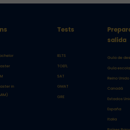
ns
Tests
Prepar
salida
achelor
IELTS
Guía de des
aster
TOEFL
Guía escola
LM
SAT
Reino Unido
aster in
GMAT
Canadá
MiM)
GRE
Estados Un
España
Italia
Países Bajo