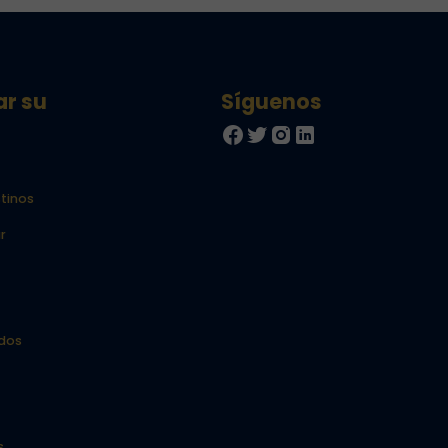
ar su
tinos
r
idos
s