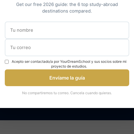
stros expertos en admisiones internacionales te acompaña
Get our free 2026 guide: the 6 top study-abroad
cada paso: estrategia, expediente, entrevistas y mucho más
destinations compared.
Descubrir nuestro acompañamiento →
✓
✓
000 estudiantes
95% tasa de admisión
Expertos en universidad
Acepto ser contactado/a por YourDreamSchool y sus socios sobre mi
proyecto de estudios.
Envíame la guía
No compartiremos tu correo. Cancela cuando quieras.
áctenos para una consulta
Hable con un ex