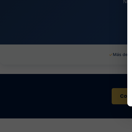
Nue
✓
Más de 1
Cont