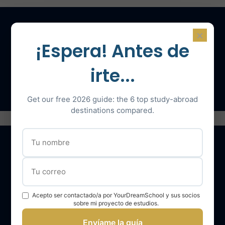
×
¡Espera! Antes de
Contáctenos para una consulta
irte...
Hable con un experto
Get our free 2026 guide: the 6 top study-abroad
destinations compared.
Nuestros servicios
Acepto ser contactado/a por YourDreamSchool y sus socios
El equipo YourDreamSchool
sobre mi proyecto de estudios.
YourDreamSchool, un socio para su éxito
Envíame la guía