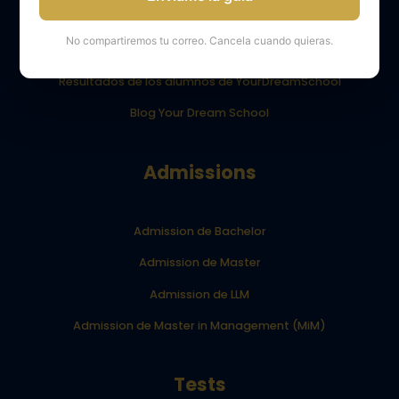
Obtener apoyo
No compartiremos tu correo. Cancela cuando quieras.
Opiniones de los alumnos de YourDreamSchool
Resultados de los alumnos de YourDreamSchool
Blog Your Dream School
Admissions
Admission de Bachelor
Admission de Master
Admission de LLM
Admission de Master in Management (MiM)
Tests