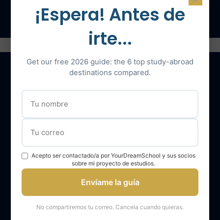
Hable con un experto
¡Espera! Antes de
irte...
Get our free 2026 guide: the 6 top study-abroad
destinations compared.
Nuestros servicios
El equipo YourDreamSchool
YourDreamSchool, un socio para su éxito
Acepto ser contactado/a por YourDreamSchool y sus socios
Obtener apoyo
sobre mi proyecto de estudios.
Opiniones de los alumnos de YourDreamSchool
Envíame la guía
Resultados de los alumnos de YourDreamSchool
No compartiremos tu correo. Cancela cuando quieras.
Blog Your Dream School