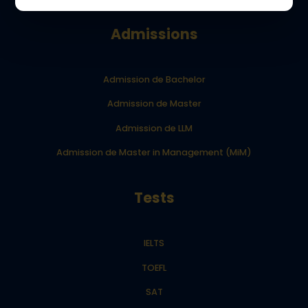
Admissions
Admission de Bachelor
Admission de Master
Admission de LLM
Admission de Master in Management (MiM)
Tests
IELTS
TOEFL
SAT