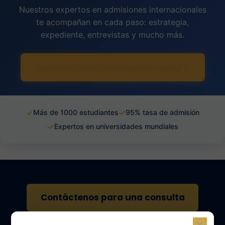
Nuestros expertos en admisiones internacionales
te acompañan en cada paso: estrategia,
expediente, entrevistas y mucho más.
Descubrir nuestro acompañamiento →
✓
✓
Más de 1000 estudiantes
95% tasa de admisión
✓
Expertos en universidades mundiales
Contáctenos para una consulta
×