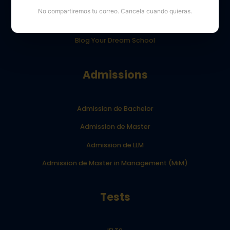
Opiniones de los alumnos de YourDreamSchool
No compartiremos tu correo. Cancela cuando quieras.
Resultados de los alumnos de YourDreamSchool
Blog Your Dream School
Admissions
Admission de Bachelor
Admission de Master
Admission de LLM
Admission de Master in Management (MiM)
Tests