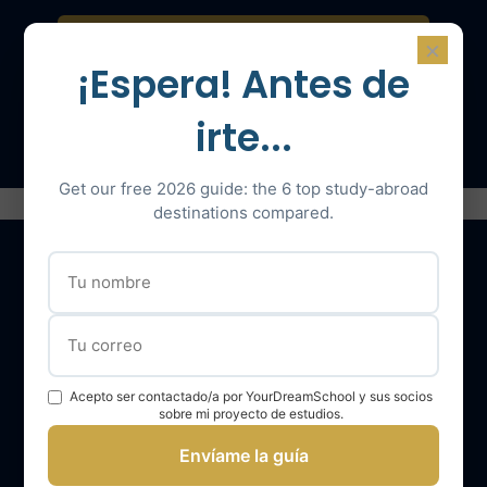
Contáctenos para una consulta
×
¡Espera! Antes de
Hable con un experto
irte...
Get our free 2026 guide: the 6 top study-abroad
destinations compared.
Nuestros servicios
El equipo YourDreamSchool
Acepto ser contactado/a por YourDreamSchool y sus socios
sobre mi proyecto de estudios.
YourDreamSchool, un socio para su éxito
Envíame la guía
Obtener apoyo