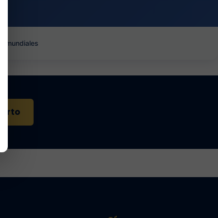
es mundiales
perto