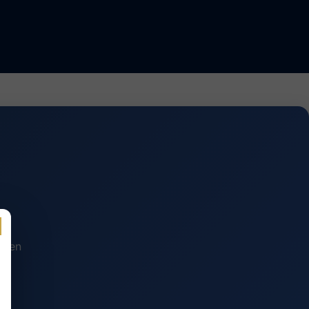
n en
.