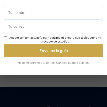
✓
✓
000 estudiantes
95% tasa de admisión
Expertos en universidad
Acepto ser contactado/a por YourDreamSchool y sus socios sobre mi
proyecto de estudios.
Envíame la guía
áctenos para una consulta
Hable con un ex
No compartiremos tu correo. Cancela cuando quieras.