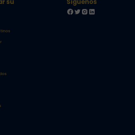
ar su
tinos
r
idos
s