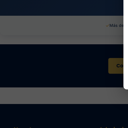
✓
Más de 1
Cont