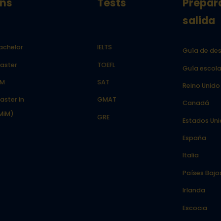
ns
Tests
Prepar
salida
achelor
IELTS
Guía de des
aster
TOEFL
Guía escola
LM
SAT
Reino Unido
aster in
GMAT
Canadá
MiM)
GRE
Estados Un
España
Italia
Países Bajo
Irlanda
Escocia