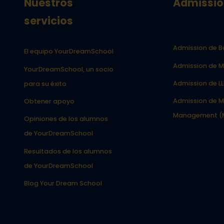
Nuestros
Admissio
servicios
Admission de B
El equipo YourDreamSchool
Admission de M
YourDreamSchool, un socio
Admission de L
para su éxito
Admission de M
Obtener apoyo
Management (
Opiniones de los alumnos
de YourDreamSchool
Resultados de los alumnos
de YourDreamSchool
Blog Your Dream School