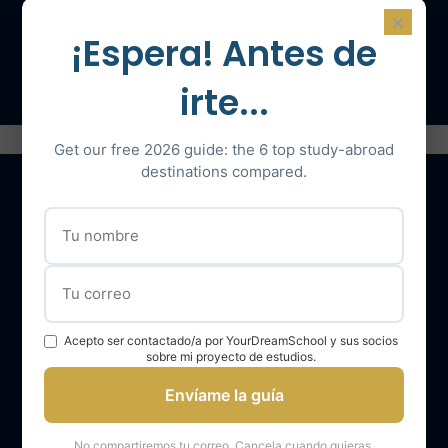
×
¡Espera! Antes de
Hable con un experto
irte...
Get our free 2026 guide: the 6 top study-abroad
destinations compared.
Nuestros servicios
El equipo YourDreamSchool
YourDreamSchool, un socio para su éxito
Acepto ser contactado/a por YourDreamSchool y sus socios
sobre mi proyecto de estudios.
Obtener apoyo
Envíame la guía
Opiniones de los alumnos de YourDreamSchool
Resultados de los alumnos de YourDreamSchool
No compartiremos tu correo. Cancela cuando quieras.