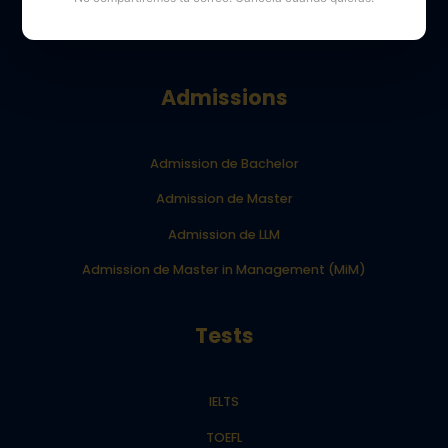
Blog Your Dream School
Admissions
Admission de Bachelor
Admission de Master
Admission de LLM
Admission de Master in Management (MiM)
Tests
IELTS
TOEFL