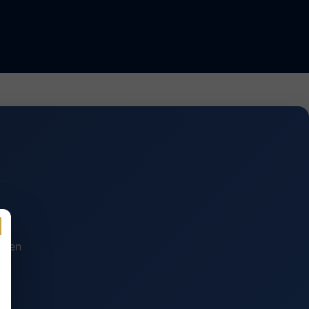
n en
.