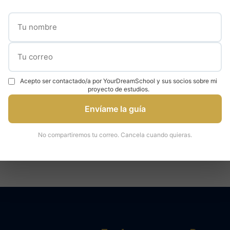
✓
✓
000 estudiantes
95% tasa de admisión
Expertos en universidad
Acepto ser contactado/a por YourDreamSchool y sus socios sobre mi
proyecto de estudios.
Envíame la guía
áctenos para una consulta
Hable con un ex
No compartiremos tu correo. Cancela cuando quieras.