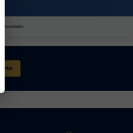
es mundiales
perto