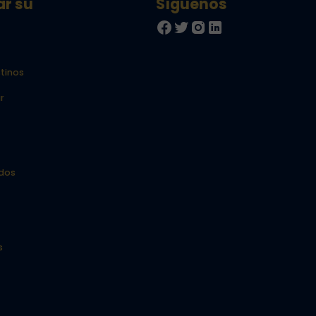
ar su
tinos
r
idos
s