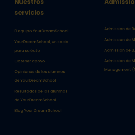
Nuestros
Admissio
servicios
Admission de B
El equipo YourDreamSchool
Admission de M
YourDreamSchool, un socio
Admission de L
para su éxito
Admission de M
Obtener apoyo
Management (
Opiniones de los alumnos
de YourDreamSchool
Resultados de los alumnos
de YourDreamSchool
Blog Your Dream School