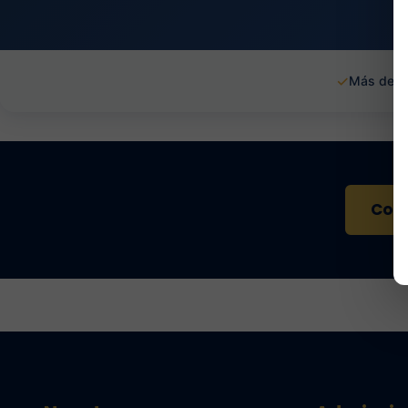
✓
Más de 1
Cont