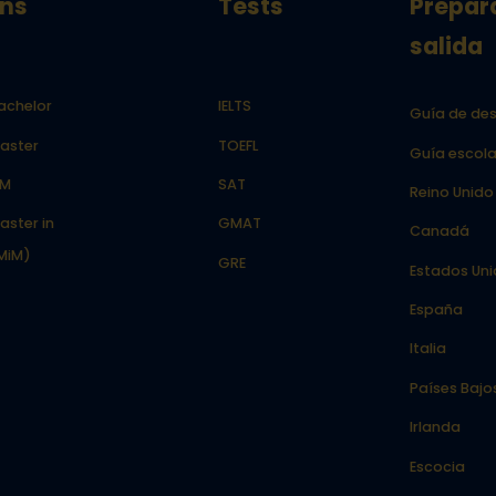
ns
Tests
Prepar
salida
achelor
IELTS
Guía de des
aster
TOEFL
Guía escola
LM
SAT
Reino Unido
aster in
GMAT
Canadá
MiM)
GRE
Estados Un
España
Italia
Países Bajo
Irlanda
Escocia