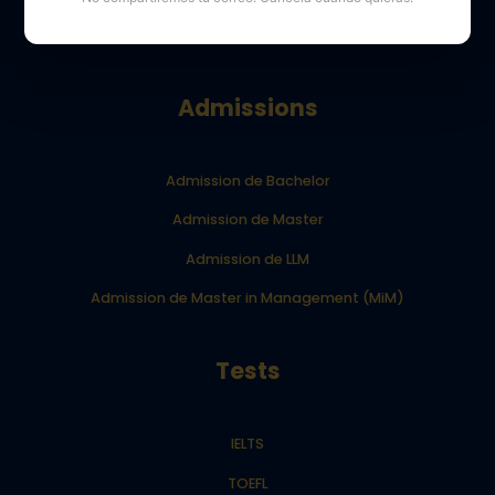
Blog Your Dream School
Admissions
Admission de Bachelor
Admission de Master
Admission de LLM
Admission de Master in Management (MiM)
Tests
IELTS
TOEFL