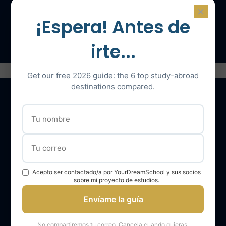
×
¡Espera! Antes de
Hable con un experto
irte...
Get our free 2026 guide: the 6 top study-abroad
destinations compared.
Nuestros servicios
El equipo YourDreamSchool
YourDreamSchool, un socio para su éxito
Acepto ser contactado/a por YourDreamSchool y sus socios
sobre mi proyecto de estudios.
Obtener apoyo
Envíame la guía
Opiniones de los alumnos de YourDreamSchool
Resultados de los alumnos de YourDreamSchool
No compartiremos tu correo. Cancela cuando quieras.