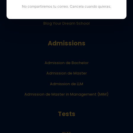
Opiniones de los alumnos de YourDreamSchool
No compartiremos tu correo. Cancela cuando quieras.
Resultados de los alumnos de YourDreamSchool
Blog Your Dream School
Admissions
Admission de Bachelor
Admission de Master
Admission de LLM
Admission de Master in Management (MiM)
Tests