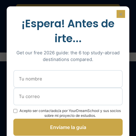
Contáctenos para una consulta
×
¡Espera! Antes de
Hable con un experto
irte...
Get our free 2026 guide: the 6 top study-abroad
destinations compared.
Nuestros servicios
El equipo YourDreamSchool
Acepto ser contactado/a por YourDreamSchool y sus socios
sobre mi proyecto de estudios.
YourDreamSchool, un socio para su éxito
Envíame la guía
Obtener apoyo