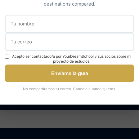
destinations compared.
Descubrir nuestro acompañamiento →
✓
✓
000 estudiantes
95% tasa de admisión
Expertos en universidad
Acepto ser contactado/a por YourDreamSchool y sus socios sobre mi
proyecto de estudios.
Envíame la guía
áctenos para una consulta
Hable con un ex
No compartiremos tu correo. Cancela cuando quieras.