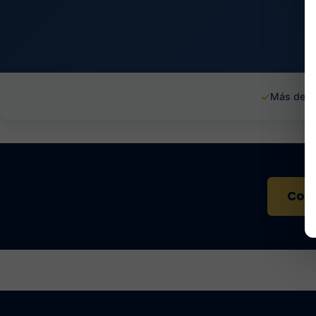
✓
Más de 1
Cont