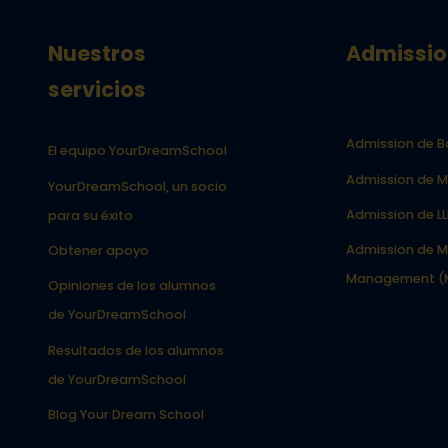
Nuestros
Admissio
servicios
Admission de B
El equipo YourDreamSchool
Admission de M
YourDreamSchool, un socio
Admission de L
para su éxito
Admission de M
Obtener apoyo
Management (
Opiniones de los alumnos
de YourDreamSchool
Resultados de los alumnos
de YourDreamSchool
Blog Your Dream School