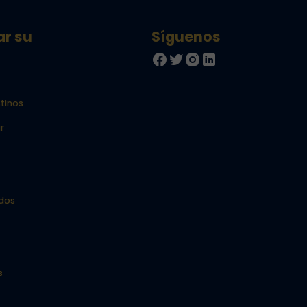
ar su
tinos
r
idos
s