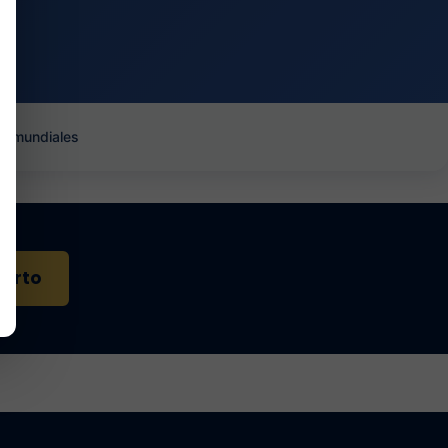
es mundiales
perto