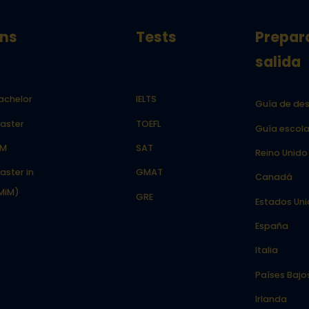
ns
Tests
Prepar
salida
achelor
IELTS
Guía de des
aster
TOEFL
Guía escola
LM
SAT
Reino Unido
aster in
GMAT
Canadá
MiM)
GRE
Estados Un
España
Italia
Países Bajo
Irlanda