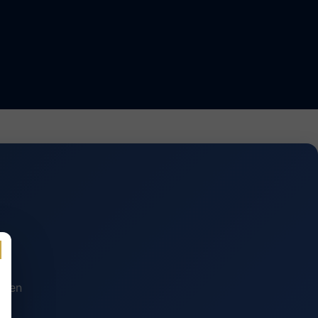
n en
.