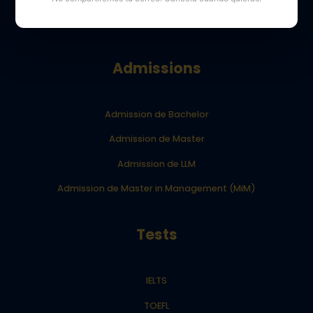
Blog Your Dream School
Admissions
Admission de Bachelor
Admission de Master
Admission de LLM
Admission de Master in Management (MiM)
Tests
IELTS
TOEFL