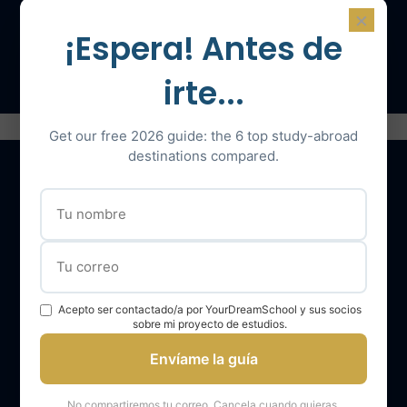
×
¡Espera! Antes de
Hable con un experto
irte...
Get our free 2026 guide: the 6 top study-abroad
destinations compared.
Nuestros servicios
El equipo YourDreamSchool
YourDreamSchool, un socio para su éxito
Acepto ser contactado/a por YourDreamSchool y sus socios
sobre mi proyecto de estudios.
Obtener apoyo
Envíame la guía
Opiniones de los alumnos de YourDreamSchool
Resultados de los alumnos de YourDreamSchool
No compartiremos tu correo. Cancela cuando quieras.